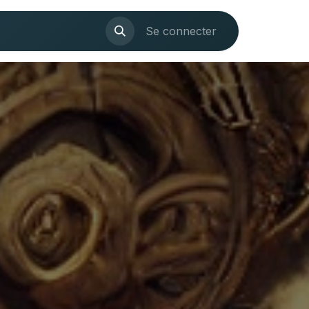
ications
Evènements
Se connecter