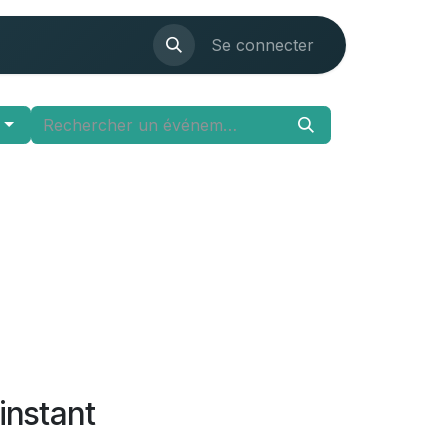
ications
Evènements
Se connecter
r
instant