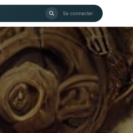
ications
Evènements
Se connecter