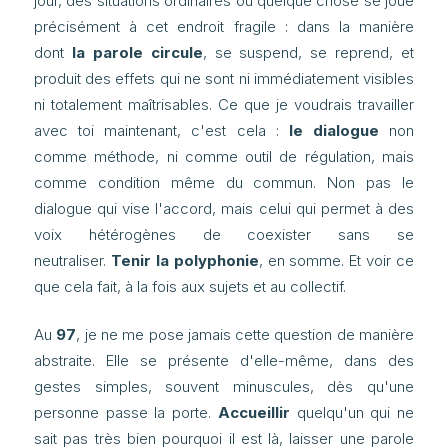
jour, des situations ordinaires où quelque chose se joue
précisément à cet endroit fragile : dans la manière
dont
la parole circule
, se suspend, se reprend, et
produit des effets qui ne sont ni immédiatement visibles
ni totalement maîtrisables. Ce que je voudrais travailler
avec toi maintenant, c'est cela :
le dialogue
non
comme méthode, ni comme outil de régulation, mais
comme condition même du commun. Non pas le
dialogue qui vise l'accord, mais celui qui permet à des
voix hétérogènes de coexister sans se
neutraliser.
Tenir la polyphonie
, en somme. Et voir ce
que cela fait, à la fois aux sujets et au collectif.
Au
97
, je ne me pose jamais cette question de manière
abstraite. Elle se présente d'elle-même, dans des
gestes simples, souvent minuscules, dès qu'une
personne passe la porte.
Accueillir
quelqu'un qui ne
sait pas très bien pourquoi il est là, laisser une parole