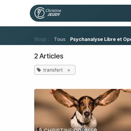
Se rendre au contenu
Accueil
Facilitation
Blogs :
Tous
Psychanalyse Libre et Op
2 Articles
transfert
×
CHRISTINE DORNIER