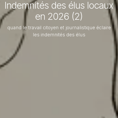
Indemnités des élus locaux
en 2026 (2)
quand le travail citoyen et journalistique éclaire
les indemnités des élus