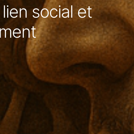
ien social et
ement