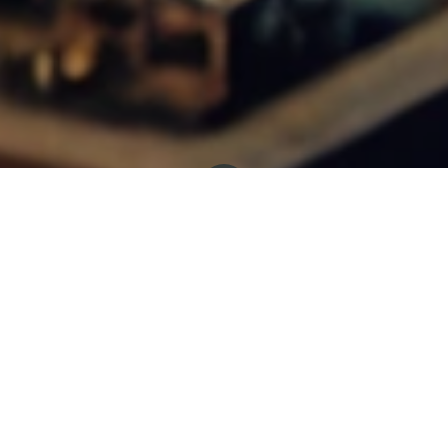
Tous les blogs
Psychanalyse Libre et Open Source
Au Fil de Nos Libertés Entrelacées
« Je ne te demanderai pas de m’embrasser. Ni de