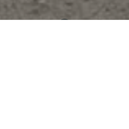
Tous les blogs
Facilitation
Lettre à toi qui as aussi eu chaud sous les mots du conseil communautaire!
Besançon, le 29 juin 2026
Mon ami,
Je t’écris encore, sans attendre ta réponse à ma