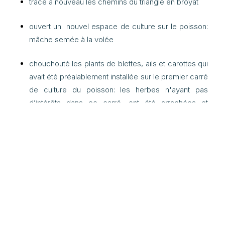
tracé à nouveau les chemins du triangle en broyat
ouvert un nouvel espace de culture sur le poisson:
mâche semée à la volée
chouchouté les plants de blettes, ails et carottes qui
avait été préalablement installée sur le premier carré
de culture du poisson: les herbes n'ayant pas
d’intérêts dans ce carré, ont été arrachées et
déposées dans les allées.
récolté un pack entier de canettes vides. Et je suis
pas fâchée hein. Je suis épatée du respect des
travaux de culture sur le jardin: jamais une plante
d'arrachées... ça m'a donné envie de créer un petit
panneau pour expliquer que les cannettes ça
repoussent pas quand elles restent sur le sol