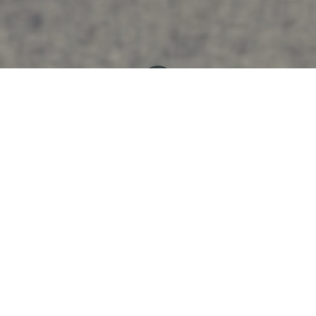
Tous les blogs
Facilitation
Boutique de Noël au "97"
La boutique éphémère du
Tiers-lieu "le 97"
vous
accueille jusqu'au 24 décembre rue Battant à